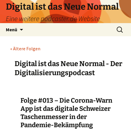
Zum
Digital ist das Neue Normal
Inhalt
Eine weitere podcaster.de Website
springen
Suchen
Menü
nach:
Post
« Ältere Folgen
navigation
Digital ist das Neue Normal - Der
Digitalisierungspodcast
Folge #013 – Die Corona-Warn
App ist das digitale Schweizer
Taschenmesser in der
Pandemie-Bekämpfung